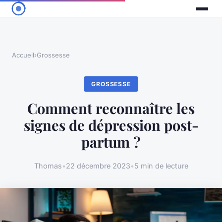
Accueil
›
Grossesse
GROSSESSE
Comment reconnaître les
signes de dépression post-
partum ?
Thomas
•
22 décembre 2023
•
5 min de lecture