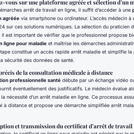
ez-vous sur une plateforme agréée et sélection d’un 
démarches arrêt de travail en ligne, il suffit d’accéder à une
n agréée
via smartphone ou ordinateur. L’accès médecin à 
4 sur ces solutions numériques. La sélection du praticien do
il est important de vérifier que le professionnel propose bi
en ligne pour maladie
et maîtrise les démarches administrati
tape constitue un accès rapide arrêt maladie et simplifie la
la sécurité des données de santé.
récis de la consultation médicale à distance
tion professionnelle santé
débute par un échange vidéo où 
rnit éventuellement des justificatifs. Le médecin évalue alo
la nécessité d’un arrêt maladie en ligne. Ce processus assur
al à distance et propose une démarche simplifiée arrêt mala
ption et transmission du certificat d’arrêt de travail
ation, le certificat en ligne pour maladie est généré par le 