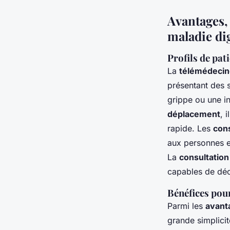
Avantages, 
maladie dig
Profils de pat
La
télémédecin
présentant des 
grippe ou une in
déplacement
, 
rapide. Les
cons
aux personnes en
La
consultation
capables de déc
Bénéfices pour
Parmi les
avanta
grande simplicit