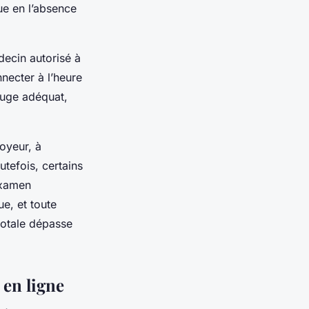
ue en l’absence
decin autorisé à
nnecter à l’heure
juge adéquat,
oyeur, à
tefois, certains
examen
e, et toute
totale dépasse
 en ligne