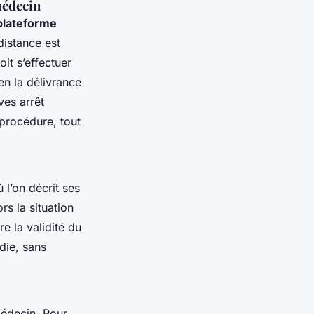
médecin
plateforme
distance est
it s’effectuer
en la délivrance
ves arrêt
 procédure, tout
l’on décrit ses
rs la situation
e la validité du
die, sans
médecin. Pour