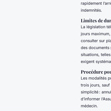
rapidement l’arr
indemnités.
Limites de dur
La législation t
jours maximum, s
consulter sur pl
des documents :
situations, tell
exigent systéma
Procédure pou
Les modalités p
trois jours, sau
simplicité : ann
d’informer l’Ass
médecin.