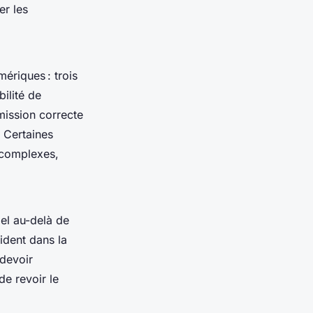
er les
mériques : trois
ilité de
mission correcte
. Certaines
s complexes,
el au-delà de
sident dans la
 devoir
de revoir le