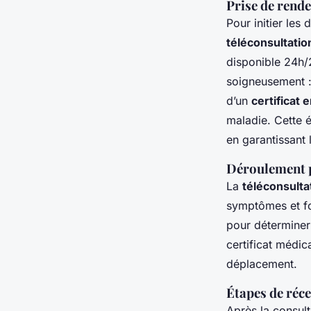
Prise de rend
Pour initier les 
téléconsultatio
disponible 24h/2
soigneusement : 
d’un
certificat 
maladie. Cette é
en garantissant 
Déroulement p
La
téléconsulta
symptômes et fou
pour déterminer 
certificat médic
déplacement.
Étapes de réce
Après la consult