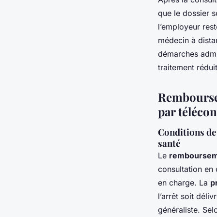
que le dossier s
l’employeur rest
médecin à distan
démarches admini
traitement réduit
Rembourseme
par télécon
Conditions de
santé
Le
remboursemen
consultation en 
en charge. La
p
l’arrêt soit déli
généraliste. Sel