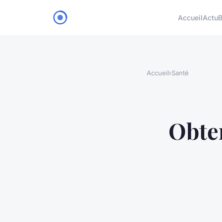
Accueil
Actu
B
Accueil
›
Santé
Obten