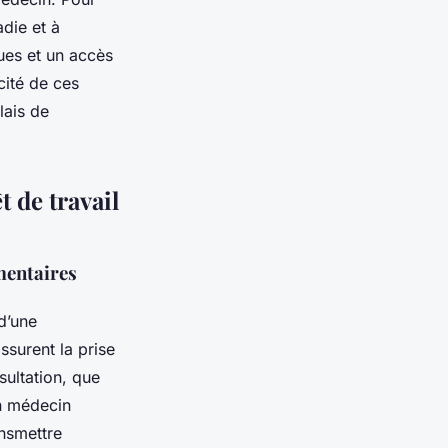
die et à
nues et un accès
cité de ces
lais de
 de travail
mentaires
d’une
ssurent la prise
sultation, que
n médecin
ansmettre