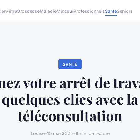
ien-être
Grossesse
Maladie
Minceur
Professionnels
Santé
Seniors
SANTÉ
ez votre arrêt de trav
quelques clics avec la
téléconsultation
Louise
•
15 mai 2025
•
8 min de lecture