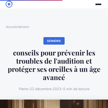
Accueil
›
Seniors
SENIORS
conseils pour prévenir les
troubles de l'audition et
protéger ses oreilles à un âge
avancé
Pierre
•
22 décembre 2023
•
5 min de lecture