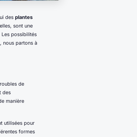
lui des
plantes
lles, sont une
 Les possibilités
s, nous partons à
 troubles de
t des
 de manière
t utilisées pour
érentes formes