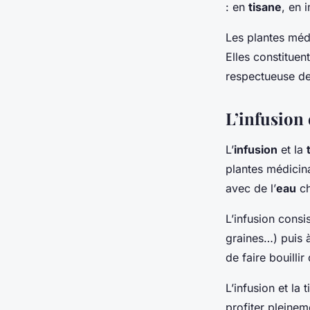
: en
tisane
, en 
Les plantes médi
Elles constituen
respectueuse de
L’infusion 
L’
infusion
et la
plantes médicina
avec de l’
eau
ch
L’infusion consis
graines…) puis à
de faire bouillir
L’infusion et la
profiter pleine