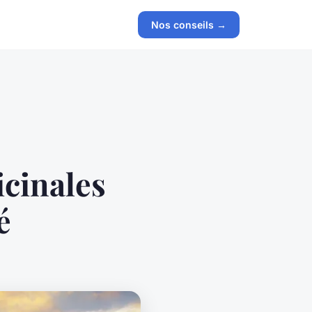
Nos conseils →
icinales
é