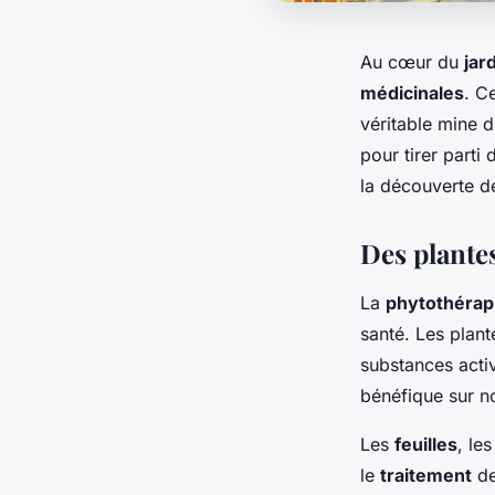
Au cœur du
jar
médicinales
. C
véritable mine 
pour tirer parti
la découverte de
Des plante
La
phytothérap
santé. Les plant
substances acti
bénéfique sur no
Les
feuilles
, le
le
traitement
de