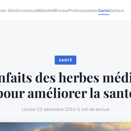
ien-être
Grossesse
Maladie
Minceur
Professionnels
Santé
Seniors
SANTÉ
nfaits des herbes méd
pour améliorer la sant
Louise
•
22 décembre 2023
•
5 min de lecture