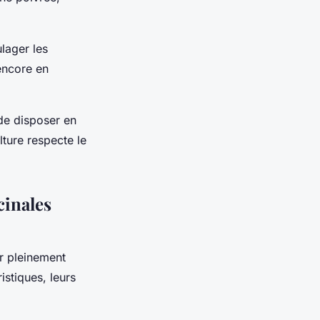
ulager les
 encore en
 de disposer en
ture respecte le
cinales
er pleinement
ristiques, leurs