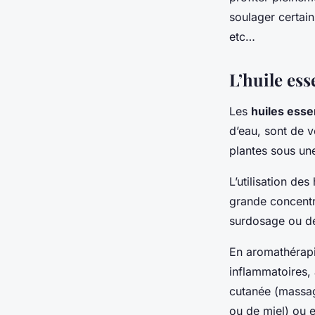
soulager certain
etc…
L’huile ess
Les
huiles esse
d’eau, sont de v
plantes sous un
L’utilisation de
grande concentra
surdosage ou de
En aromathérapie
inflammatoires, 
cutanée (massage
ou de miel) ou 