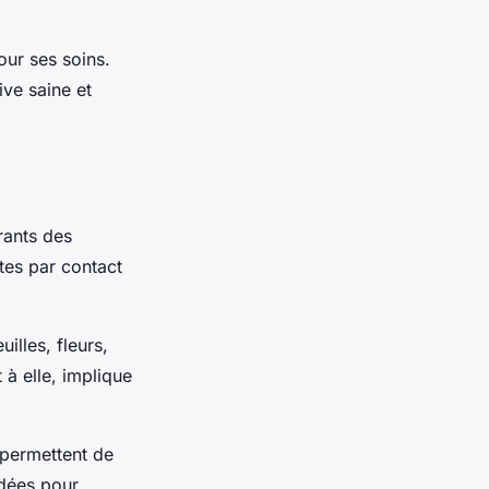
our ses soins.
ive saine et
ants des
ntes par contact
uilles, fleurs,
 à elle, implique
s permettent de
ndées pour