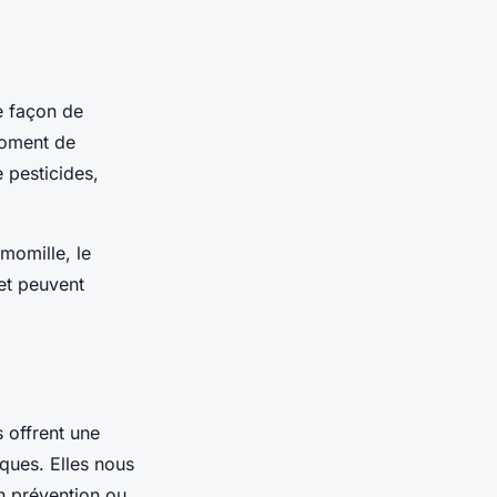
e façon de
moment de
e pesticides,
momille, le
et peuvent
s offrent une
ques. Elles nous
n prévention ou