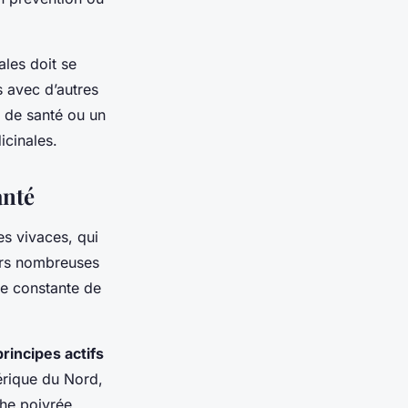
ales doit se
s avec d’autres
l de santé ou un
icinales.
anté
tes vivaces, qui
urs nombreuses
ce constante de
principes actifs
érique du Nord,
the poivrée,