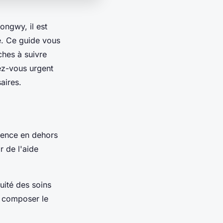
ngwy, il est
e. Ce guide vous
ches à suivre
ez-vous urgent
aires.
gence en dehors
 de l'aide
uité des soins
de composer le