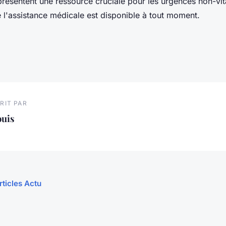
présentent une ressource cruciale pour les urgences non-vit
 l'assistance médicale est disponible à tout moment.
RIT PAR
ouis
rticles Actu