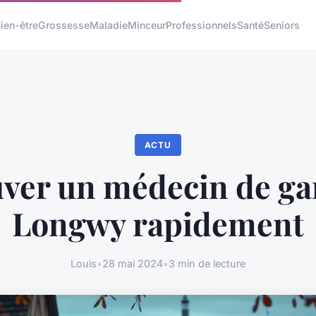
ien-être
Grossesse
Maladie
Minceur
Professionnels
Santé
Seniors
ACTU
ver un médecin de ga
Longwy rapidement
Louis
•
28 mai 2024
•
3 min de lecture