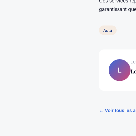
Ces services re
garantissant que
Actu
EC
L
L
← Voir tous les a