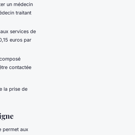
ter un médecin
édecin traitant
 aux services de
0,15 euros par
re composé
être contactée
e la prise de
ligne
le permet aux