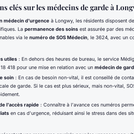
ns clés sur les médecins de garde à Lon
 un médecin d'urgence
à Longwy, les résidents disposent d
ifiques. La
permanence des soins
est assurée par des mé
gnables via le
numéro de SOS Médecin
, le 3624, avec un c
 utiles
: En dehors des heures de bureau, le service Médig
118 418 pour une mise en relation avec un
médecin de gar
e soin
: En cas de besoin non-vital, il est conseillé de cont
ale de garde. Si le cas est plus sérieux, mais non-vital, S
pidement.
e l'accès rapide
: Connaître à l'avance ces numéros perme
iats
en cas d'urgence, réduisant ainsi le stress dans des sit