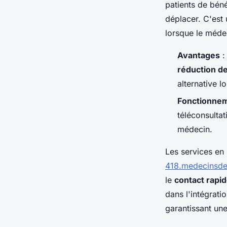
patients de béné
déplacer. C'est 
lorsque le médec
Avantages
:
réduction d
alternative l
Fonctionne
téléconsulta
médecin.
Les services en
418.medecinsde
le
contact rapi
dans l'intégrati
garantissant une