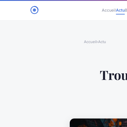
Accueil
Actu
B
Accueil
›
Actu
Trou