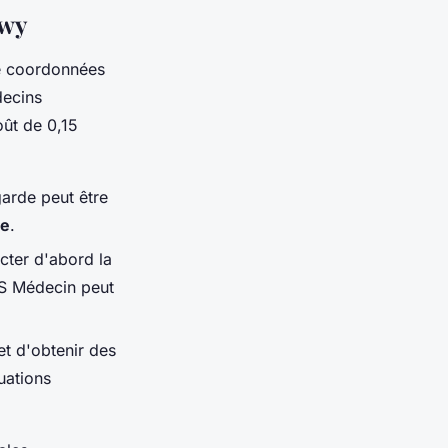
gwy
e coordonnées
decins
oût de 0,15
arde peut être
de
.
acter d'abord la
OS Médecin peut
t d'obtenir des
uations