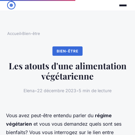
Accueil
›
Bien-être
BIEN-ÊTRE
Les atouts d'une alimentation
végétarienne
Elena
•
22 décembre 2023
•
5 min de lecture
Vous avez peut-être entendu parler du
régime
végétarien
et vous vous demandez quels sont ses
bienfaits? Vous vous interrogez sur le lien entre