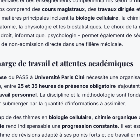
entales et des enseignements complémentaires selon la
mi
mps comprend des
cours magistraux
, des
travaux dirigés
et
s matières principales incluent la
biologie cellulaire
, la chim
natomie, la physiologie et les biostatistiques. Le choix de la
droit, informatique, psychologie – permet également de sé
 de non-admission directe dans une filière médicale.
arge de travail et attentes académiques
nse
du PASS à
Université Paris Cité
nécessite une organisa
, entre
25 et 35 heures de présence obligatoire
s’ajouten
avail personnel
. La discipline et la méthodologie sont fon
r submerger par la quantité d’informations à assimiler.
rapide des thèmes en
biologie cellulaire
,
chimie organique
ie
rend indispensable une
progression constante
. Il est es
hme de révisions adapté à ses points forts et de travailler 