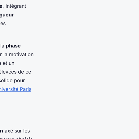
re
, intégrant
igueur
des
 la
phase
r la motivation
e
et un
élevées de ce
solide pour
versité Paris
un
axé sur les