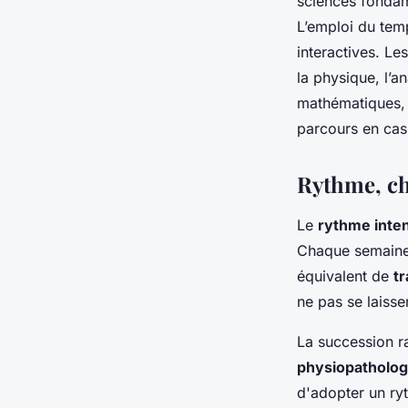
sciences fondam
L’emploi du te
interactives. Le
la physique, l’a
mathématiques, 
parcours en cas
Rythme, ch
Le
rythme inte
Chaque semaine
équivalent de
tr
ne pas se laisse
La succession 
physiopatholog
d'adopter un ryt