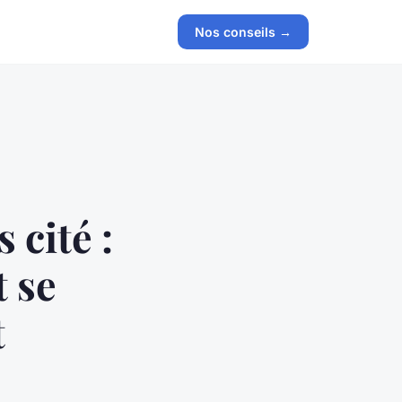
Nos conseils →
 cité :
 se
t