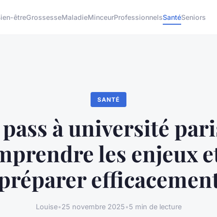
ien-être
Grossesse
Maladie
Minceur
Professionnels
Santé
Seniors
SANTÉ
pass à université paris
mprendre les enjeux et
préparer efficacemen
Louise
•
25 novembre 2025
•
5 min de lecture