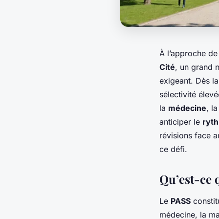
À l’approche de
Cité
, un grand 
exigeant. Dès l
sélectivité élev
la
médecine
, l
anticiper le
ryt
révisions face 
ce défi.
Qu’est-ce q
Le
PASS
constit
médecine, la maï