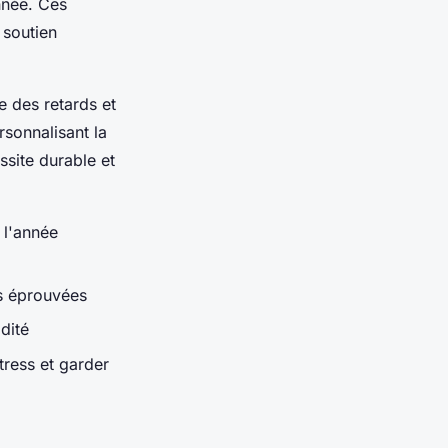
nnée. Ces
 soutien
e des retards et
rsonnalisant la
ssite durable et
 l'année
s éprouvées
idité
tress et garder