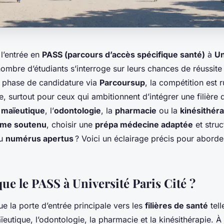
 l’entrée en
PASS (parcours d’accès spécifique santé)
à
Un
nombre d’étudiants s’interroge sur leurs chances de réussit
a phase de candidature via
Parcoursup
, la compétition est r
ée, surtout pour ceux qui ambitionnent d’intégrer une filièr
a
maïeutique
, l’
odontologie
, la
pharmacie
ou la
kinésithéra
hme soutenu
, choisir une
prépa médecine adaptée
et struc
au
numérus apertus
? Voici un éclairage précis pour abord
ue le PASS à Université Paris Cité ?
ue la porte d’entrée principale vers les
filières de santé
tell
eutique, l’odontologie, la pharmacie et la kinésithérapie. À