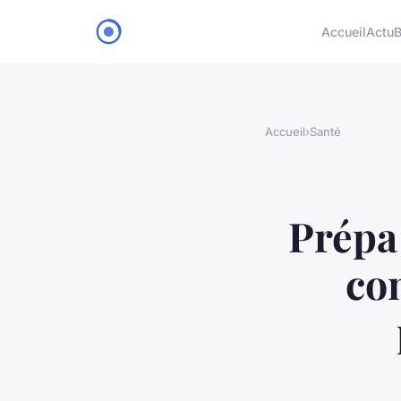
Accueil
Actu
B
Accueil
›
Santé
Prépa 
co