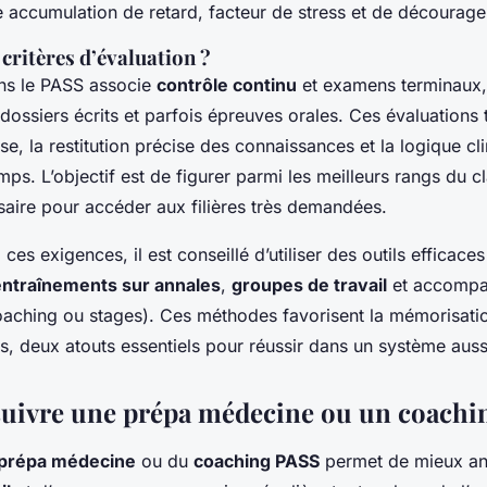
te accumulation de retard, facteur de stress et de décourag
 critères d’évaluation ?
s le PASS associe
contrôle continu
et examens terminaux,
ssiers écrits et parfois épreuves orales. Ces évaluations t
se, la restitution précise des connaissances et la logique cl
mps. L’objectif est de figurer parmi les meilleurs rangs du 
saire pour accéder aux filières très demandées.
es exigences, il est conseillé d’utiliser des outils efficaces
entraînements sur annales
,
groupes de travail
et accomp
oaching ou stages). Ces méthodes favorisent la mémorisatio
, deux atouts essentiels pour réussir dans un système aussi
uivre une prépa médecine ou un coachi
prépa médecine
ou du
coaching PASS
permet de mieux ant