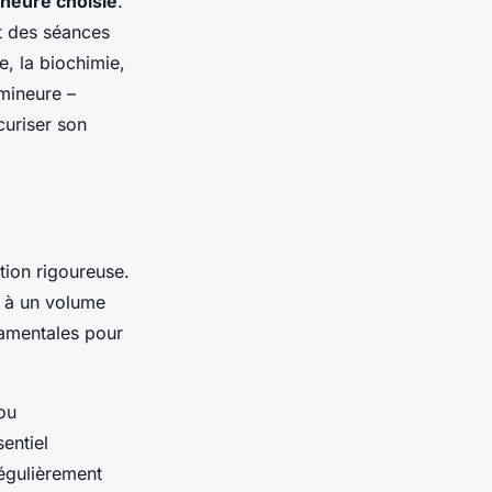
neure choisie
.
 des séances
ie, la biochimie,
 mineure –
curiser son
tion rigoureuse.
t à un volume
damentales pour
ou
sentiel
régulièrement