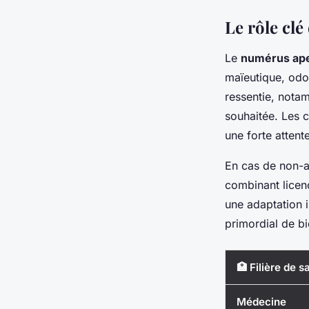
Le rôle clé
Le
numérus ap
maïeutique, odon
ressentie, nota
souhaitée. Les c
une forte attent
En cas de non-a
combinant licenc
une adaptation i
primordial de bi
🏥 Filière de s
Médecine