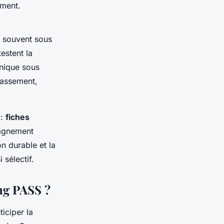
ement.
 souvent sous
estent la
inique sous
classement,
 :
fiches
agnement
n durable et la
 sélectif.
ng PASS ?
iciper la