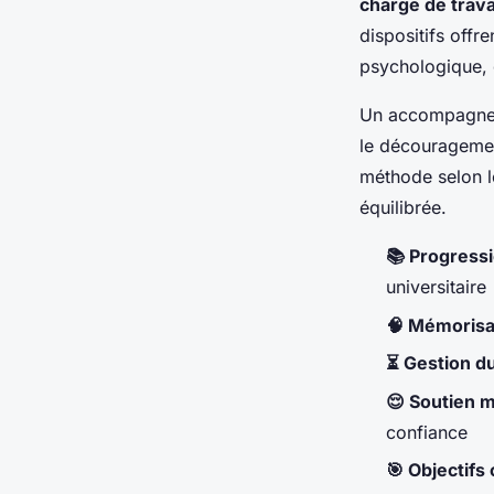
charge de trava
dispositifs offr
psychologique, g
Un accompagnemen
le découragement
méthode selon le
équilibrée.
📚 Progressi
universitaire
🧠 Mémorisat
⏳ Gestion d
😌 Soutien 
confiance
🎯 Objectifs 