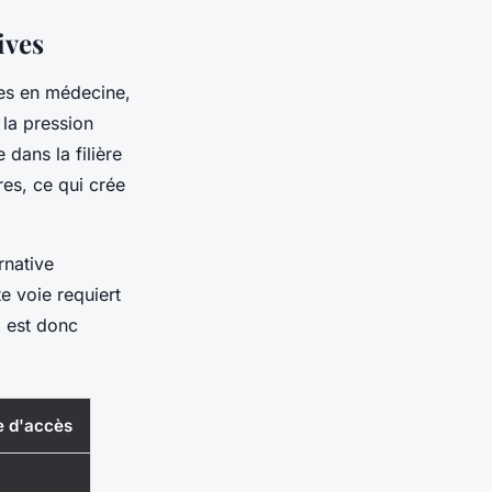
ives
es en médecine,
 la pression
dans la filière
res, ce qui crée
rnative
e voie requiert
l est donc
e d'accès